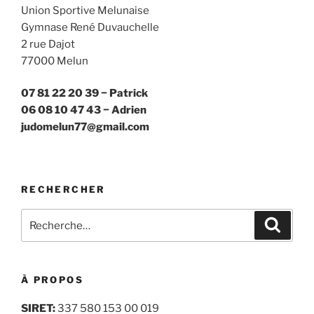
Union Sportive Melunaise
Gymnase René Duvauchelle
2 rue Dajot
77000 Melun
07 81 22 20 39 − Patrick
06 08 10 47 43 − Adrien
judomelun77@gmail.com
RECHERCHER
Recherche
Recher
pour
:
À PROPOS
SIRET:
337 580 153 00 019