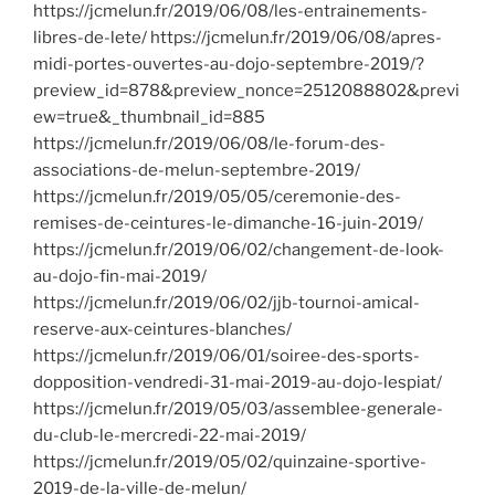
https://jcmelun.fr/2019/06/08/les-entrainements-
libres-de-lete/ https://jcmelun.fr/2019/06/08/apres-
midi-portes-ouvertes-au-dojo-septembre-2019/?
preview_id=878&preview_nonce=2512088802&previ
ew=true&_thumbnail_id=885
https://jcmelun.fr/2019/06/08/le-forum-des-
associations-de-melun-septembre-2019/
https://jcmelun.fr/2019/05/05/ceremonie-des-
remises-de-ceintures-le-dimanche-16-juin-2019/
https://jcmelun.fr/2019/06/02/changement-de-look-
au-dojo-fin-mai-2019/
https://jcmelun.fr/2019/06/02/jjb-tournoi-amical-
reserve-aux-ceintures-blanches/
https://jcmelun.fr/2019/06/01/soiree-des-sports-
dopposition-vendredi-31-mai-2019-au-dojo-lespiat/
https://jcmelun.fr/2019/05/03/assemblee-generale-
du-club-le-mercredi-22-mai-2019/
https://jcmelun.fr/2019/05/02/quinzaine-sportive-
2019-de-la-ville-de-melun/