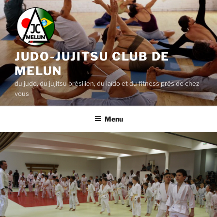
Aller
au
contenu
principal
JUDO-JUJITSU CLUB DE
MELUN
du judo, du jujitsu brésilien, du iaïdo et du fitness près de chez
vous
Menu