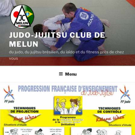
Aller
au
contenu
principal
JUDO-JUJITSU CLUB DE
MELUN
du judo, du jujitsu brésilien, du iaïdo et du fitness près de chez
vous
Menu