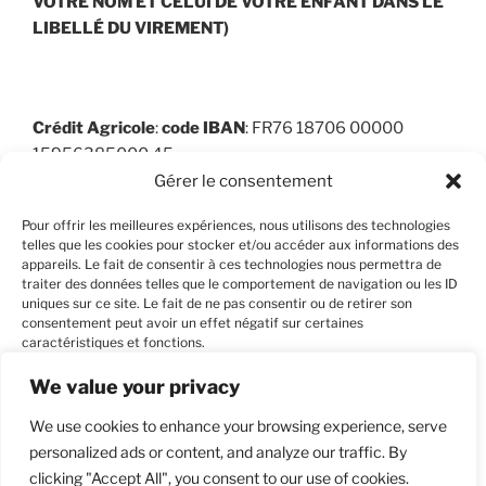
VOTRE NOM ET CELUI DE VOTRE ENFANT
DANS LE
LIBELLÉ DU VIREMENT
)
Crédit Agricole
:
code
IBAN
: FR76 18706 00000
15956385000 45
Gérer le consentement
Pour offrir les meilleures expériences, nous utilisons des technologies
telles que les cookies pour stocker et/ou accéder aux informations des
BIC (Bank Identifier Code) : AGRIFRPP887
appareils. Le fait de consentir à ces technologies nous permettra de
traiter des données telles que le comportement de navigation ou les ID
uniques sur ce site. Le fait de ne pas consentir ou de retirer son
consentement peut avoir un effet négatif sur certaines
caractéristiques et fonctions.
We value your privacy
Accepter
We use cookies to enhance your browsing experience, serve
personalized ads or content, and analyze our traffic. By
Refuser
Facebook
Instagram
E-
clicking "Accept All", you consent to our use of cookies.
mail