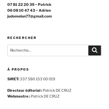
07 81 22 20 39 − Patrick
06 08 10 47 43 − Adrien
judomelun77@gmail.com
RECHERCHER
Recherche
Recher
pour
:
À PROPOS
SIRET:
337 580 153 00 019
Directeur éditorial :
Patrick DE CRUZ
Webmestre :
Patrick DE CRUZ