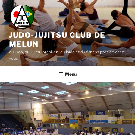
Aller
au
contenu
principal
JUDO-JUJITSU CLUB DE
MELUN
du judo, du jujitsu brésilien, du iaïdo et du fitness près de chez
vous
Menu