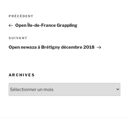
Navigation
Article
PRÉCÉDENT
de
précédent
Open Île-de-France Grappling
l’article
Article
SUIVANT
suivant
Open newaza à Brétigny décembre 2018
ARCHIVES
Archives