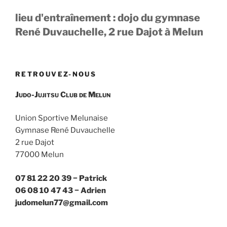
lieu d'entraînement : dojo du gymnase
René Duvauchelle, 2 rue Dajot à Melun
RETROUVEZ-NOUS
Judo-Jujitsu Club de Melun
Union Sportive Melunaise
Gymnase René Duvauchelle
2 rue Dajot
77000 Melun
07 81 22 20 39 − Patrick
06 08 10 47 43 − Adrien
judomelun77@gmail.com