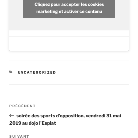
Cliquez pour accepter les cookies
marketing et activer ce contenu
CATÉGORIES
UNCATEGORIZED
Navigation
Article
PRÉCÉDENT
de
précédent
soirée des sports d’opposition, vendredi 31 mai
l’article
2019 au dojo l’Espiat
Article
SUIVANT