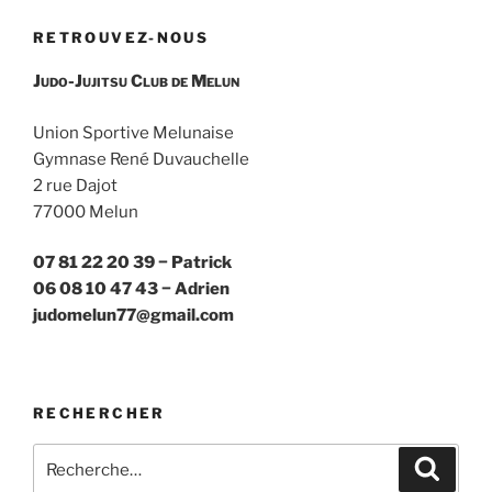
RETROUVEZ-NOUS
Judo-Jujitsu Club de Melun
Union Sportive Melunaise
Gymnase René Duvauchelle
2 rue Dajot
77000 Melun
07 81 22 20 39 − Patrick
06 08 10 47 43 − Adrien
judomelun77@gmail.com
RECHERCHER
Recherche
Recher
pour