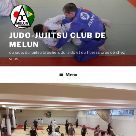
Aller
au
contenu
principal
JUDO-JUJITSU CLUB DE
MELUN
du judo, du jujitsu brésilien, du iaïdo et du fitness près de chez
vous
Menu