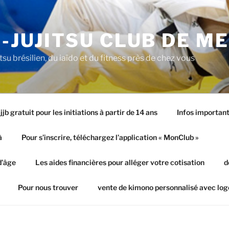
-JUJITSU CLUB DE M
itsu brésilien, du iaïdo et du fitness près de chez vous
jb gratuit pour les initiations à partir de 14 ans
Infos important
à
Pour s’inscrire, téléchargez l’application « MonClub »
d’âge
Les aides financières pour alléger votre cotisation
d
Pour nous trouver
vente de kimono personnalisé avec log