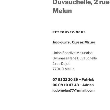
Duvauchelle, 2 rue
Melun
RETROUVEZ-NOUS
Judo-Jujitsu Club de Melun
Union Sportive Melunaise
Gymnase René Duvauchelle
2 rue Dajot
77000 Melun
07 81 22 20 39 − Patrick
06 08 10 47 43 − Adrien
judomelun77@gmail.com