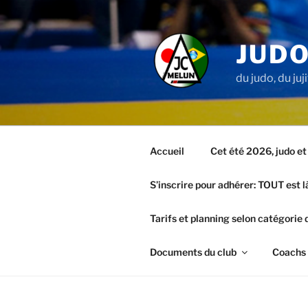
Aller
au
contenu
JUDO
principal
du judo, du juj
Accueil
Cet été 2026, judo et j
S’inscrire pour adhérer: TOUT est l
Tarifs et planning selon catégorie 
Documents du club
Coachs