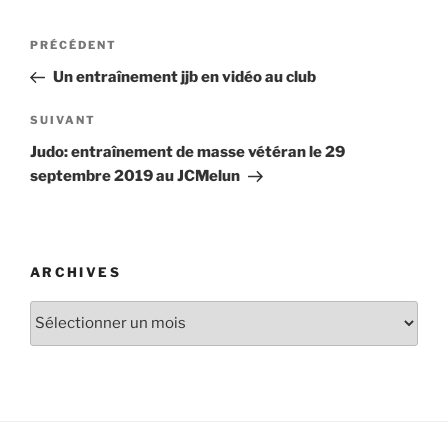
Navigation
Article
PRÉCÉDENT
de
précédent
Un entraînement jjb en vidéo au club
l’article
Article
SUIVANT
suivant
Judo: entraînement de masse vétéran le 29
septembre 2019 au JCMelun
ARCHIVES
Archives