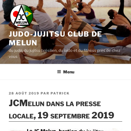
Aller
au
contenu
principal
JUDO-JUJITSU CLUB DE
MELUN
du judo, du jujitsu brésilien, du iaïdo et du fitness près de chez
vous
Menu
PUBLIÉ
28 AOÛT 2019
PAR
PATRICK
LE
JCMelun dans la presse
locale, 19 septembre 2019