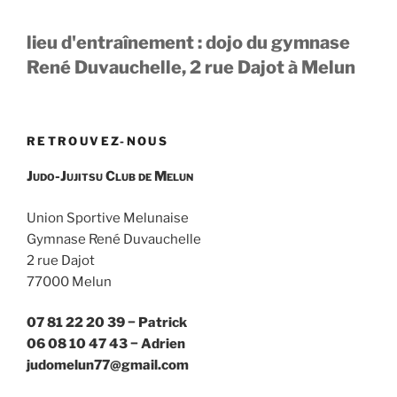
lieu d'entraînement : dojo du gymnase
René Duvauchelle, 2 rue Dajot à Melun
RETROUVEZ-NOUS
Judo-Jujitsu Club de Melun
Union Sportive Melunaise
Gymnase René Duvauchelle
2 rue Dajot
77000 Melun
07 81 22 20 39 − Patrick
06 08 10 47 43 − Adrien
judomelun77@gmail.com