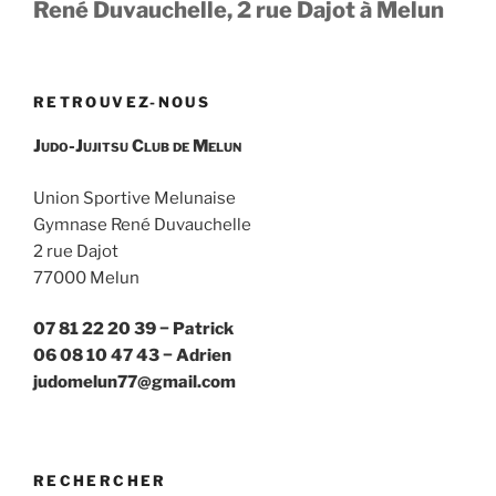
René Duvauchelle, 2 rue Dajot à Melun
RETROUVEZ-NOUS
Judo-Jujitsu Club de Melun
Union Sportive Melunaise
Gymnase René Duvauchelle
2 rue Dajot
77000 Melun
07 81 22 20 39 − Patrick
06 08 10 47 43 − Adrien
judomelun77@gmail.com
RECHERCHER