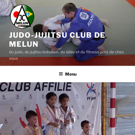
Aller
au
contenu
principal
JUDO-JUJITSU CLUB DE
MELUN
du judo, du jujitsu brésilien, du iaïdo et du fitness près de chez
vous
Menu