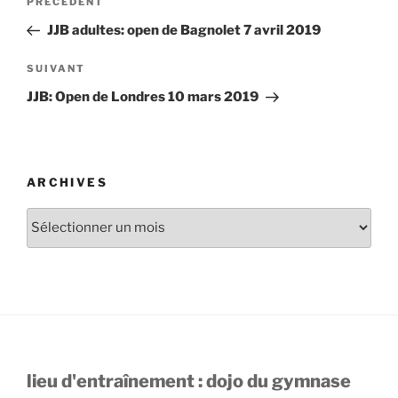
Article
PRÉCÉDENT
de
précédent
JJB adultes: open de Bagnolet 7 avril 2019
l’article
Article
SUIVANT
suivant
JJB: Open de Londres 10 mars 2019
ARCHIVES
Archives
lieu d'entraînement : dojo du gymnase