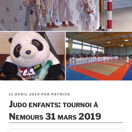
PUBLIÉ
11 AVRIL 2019
PAR
PATRICK
LE
Judo enfants: tournoi à
Nemours 31 mars 2019