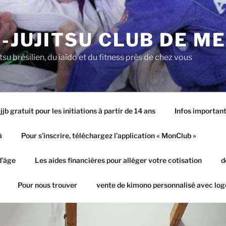
-JUJITSU CLUB DE M
itsu brésilien, du iaïdo et du fitness près de chez vous
jb gratuit pour les initiations à partir de 14 ans
Infos important
à
Pour s’inscrire, téléchargez l’application « MonClub »
d’âge
Les aides financières pour alléger votre cotisation
d
Pour nous trouver
vente de kimono personnalisé avec log