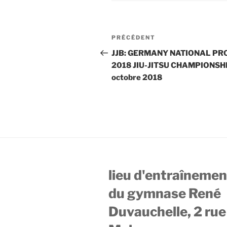
Navigation
Article
PRÉCÉDENT
de
précédent
JJB: GERMANY NATIONAL PR
2018 JIU-JITSU CHAMPIONSH
l’article
octobre 2018
lieu d'entraînement
du gymnase René
Duvauchelle, 2 rue