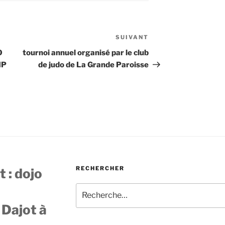
SUIVANT
Article
suivant
O
tournoi annuel organisé par le club
IP
de judo de La Grande Paroisse
RECHERCHER
 : dojo
Recherche
pour
 Dajot à
: