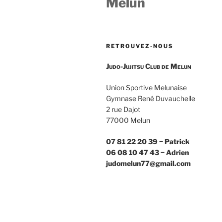
Melun
RETROUVEZ-NOUS
Judo-Jujitsu Club de Melun
Union Sportive Melunaise
Gymnase René Duvauchelle
2 rue Dajot
77000 Melun
07 81 22 20 39 − Patrick
06 08 10 47 43 − Adrien
judomelun77@gmail.com