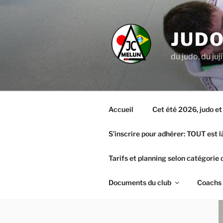
Aller
au
contenu
JUDO
principal
du judo, du juj
Accueil
Cet été 2026, judo et j
S’inscrire pour adhérer: TOUT est l
Tarifs et planning selon catégorie 
Documents du club
Coachs