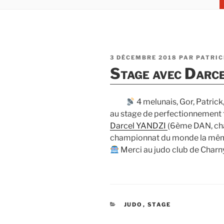
PUBLIÉ
3 DÉCEMBRE 2018
PAR
PATRIC
LE
Stage avec Darc
4 melunais, Gor, Patrick
au stage de perfectionnement 
Darcel YANDZI
(6ème DAN, ch
championnat du monde la mêm
Merci au judo club de Charny
CATÉGORIES
JUDO
,
STAGE